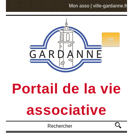
Mon asso
|
ville-gardanne.fr
Annuaire
Actualités
Asso mode d’emploi
Portail de la vie
MVA
associative