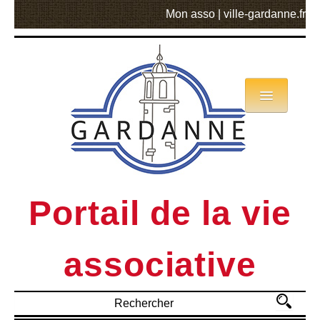
Mon asso
|
ville-gardanne.fr
Annuaire
Actualités
Asso mode d’emploi
Portail de la vie
MVA
associative