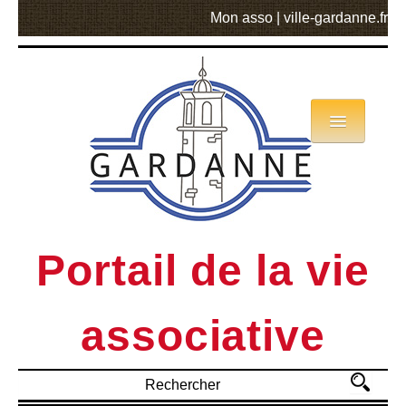
Mon asso
|
ville-gardanne.fr
Annuaire
Actualités
Asso mode d’emploi
Portail de la vie
MVA
associative