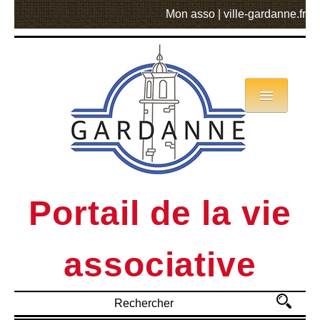
Mon asso
|
ville-gardanne.fr
Annuaire
Actualités
Asso mode d’emploi
Portail de la vie
MVA
associative