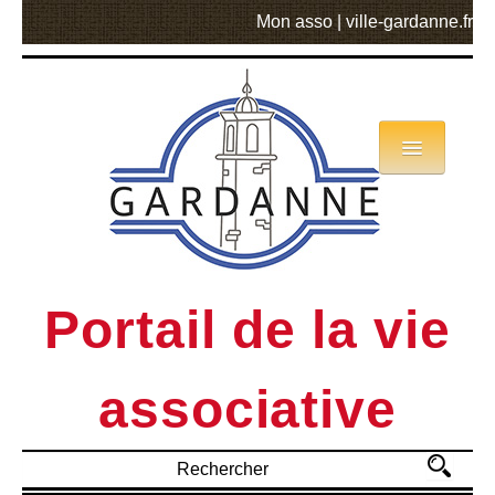
Mon asso
|
ville-gardanne.fr
Annuaire
Actualités
Asso mode d’emploi
Portail de la vie
MVA
associative