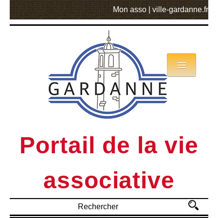
Mon asso
|
ville-gardanne.fr
Annuaire
Actualités
Asso mode d’emploi
Portail de la vie
MVA
associative