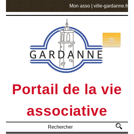
Mon asso
|
ville-gardanne.fr
Annuaire
Actualités
Asso mode d’emploi
Portail de la vie
MVA
associative