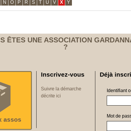
N
O
P
R
S
T
U
V
X
Y
S ÊTES UNE ASSOCIATION GARDANN
?
Inscrivez-vous
Déjà inscri
Suivre la démarche
Identifiant 
décrite ici
Mot de pass
x assos