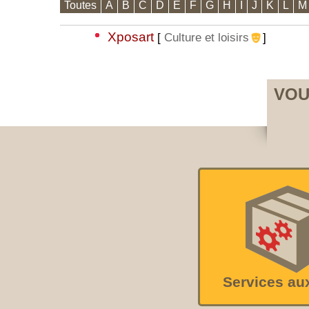
Toutes
A
B
C
D
E
F
G
H
I
J
K
L
M
Xposart
[
Culture et loisirs
]
VOU
Services au