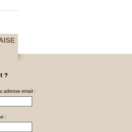
AISE
t ?
ou adresse email :
e :