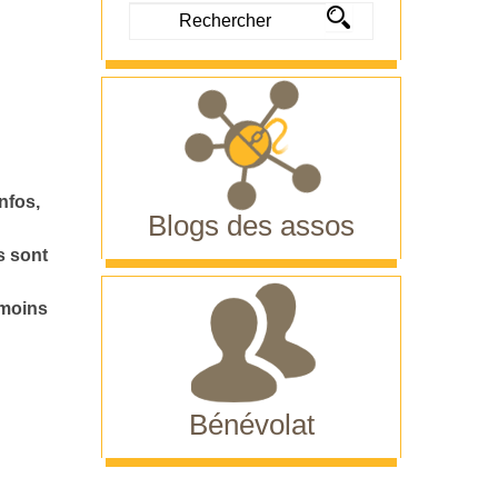
nfos,
Blogs des assos
s sont
 moins
Bénévolat