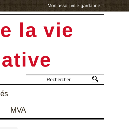
Mon asso
|
ville-gardanne.fr
e la vie
ative
tés
MVA