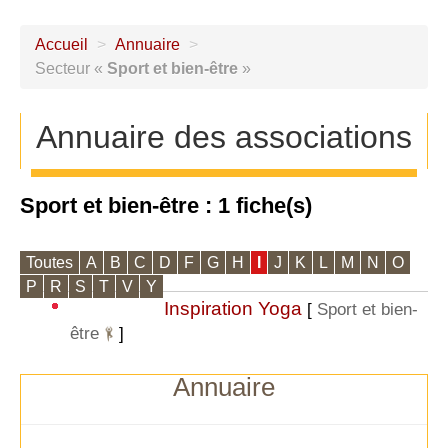
Accueil
>
Annuaire
>
Secteur «
Sport et bien-être
»
Annuaire des associations
Sport et bien-être : 1 fiche(s)
Toutes
A
B
C
D
F
G
H
I
J
K
L
M
N
O
P
R
S
T
V
Y
Inspiration Yoga
[
Sport et bien-
être
]
Annuaire