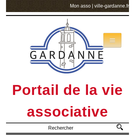
Mon asso
|
ville-gardanne.fr
Annuaire
Actualités
Asso mode d’emploi
Portail de la vie
MVA
associative