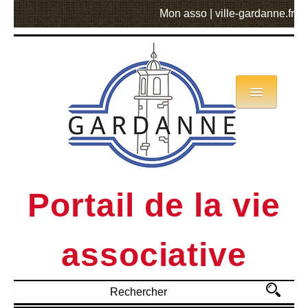
Mon asso
|
ville-gardanne.fr
Annuaire
Actualités
Asso mode d’emploi
Portail de la vie
MVA
associative