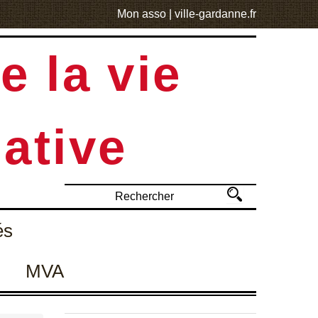
Mon asso
|
ville-gardanne.fr
e la vie
ative
és
MVA