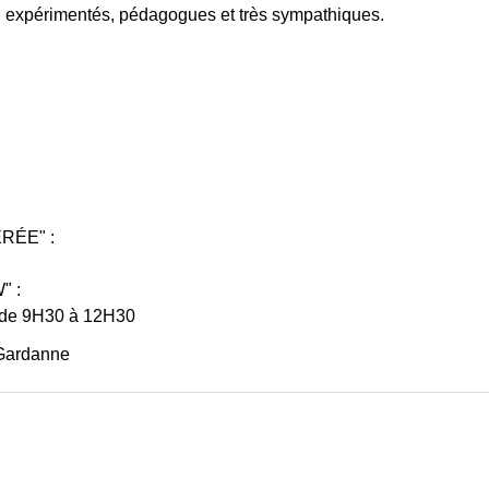
, expérimentés, pédagogues et très sympathiques.
RÉE" :
" :
t de 9H30 à 12H30
 Gardanne