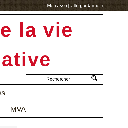
Mon asso
|
ville-gardanne.fr
e la vie
ative
és
MVA