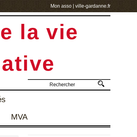
Mon asso
|
ville-gardanne.fr
e la vie
ative
és
MVA