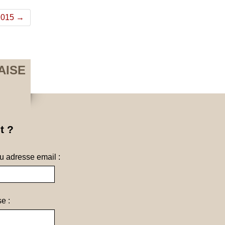
 2015 →
AISE
t ?
ou adresse email :
e :