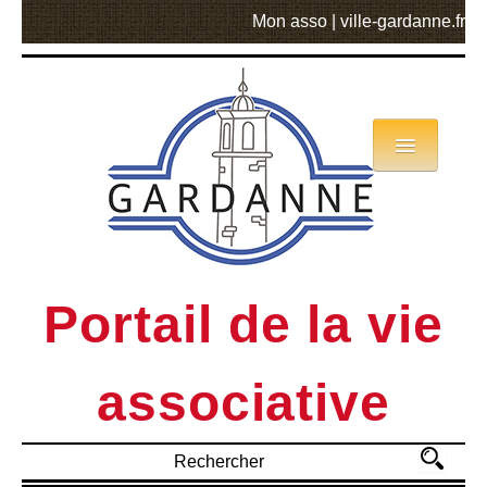
Mon asso
|
ville-gardanne.fr
Annuaire
Actualités
Asso mode d’emploi
Portail de la vie
MVA
associative