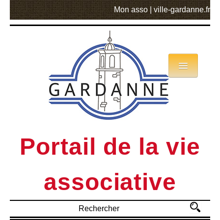
Mon asso
|
ville-gardanne.fr
Annuaire
Actualités
Asso mode d’emploi
Portail de la vie
MVA
associative