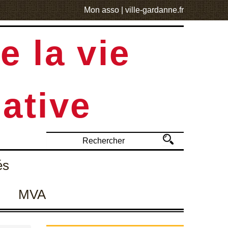
Mon asso
|
ville-gardanne.fr
e la vie
ative
és
MVA