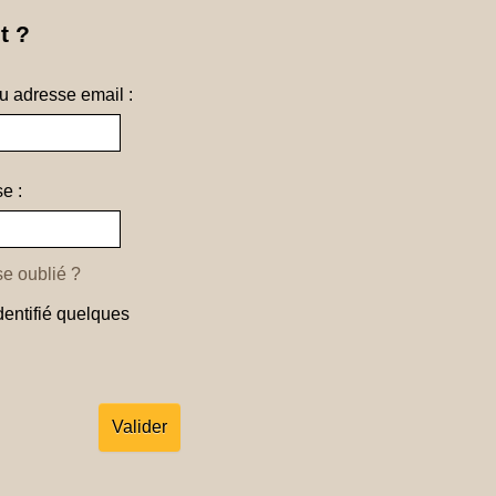
t ?
ou adresse email :
e :
e oublié ?
dentifié quelques