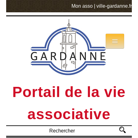
Mon asso
|
ville-gardanne.fr
Annuaire
Actualités
Asso mode d’emploi
Portail de la vie
MVA
associative