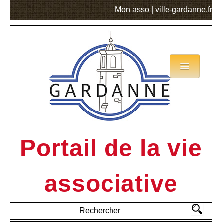
Mon asso
|
ville-gardanne.fr
Annuaire
Actualités
Asso mode d’emploi
Portail de la vie
MVA
associative