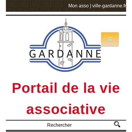
Mon asso
|
ville-gardanne.fr
Annuaire
Actualités
Asso mode d’emploi
Portail de la vie
MVA
associative