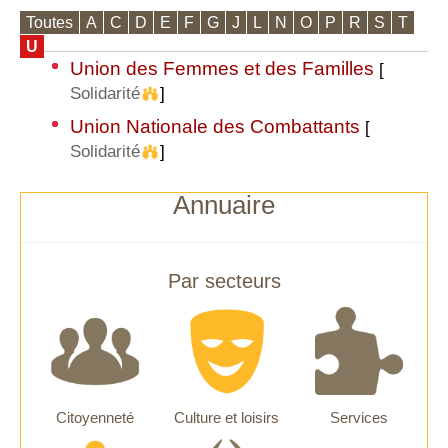
Toutes
A
C
D
E
F
G
J
L
N
O
P
R
S
T
U
Union des Femmes et des Familles
[
Solidarité
]
Union Nationale des Combattants
[
Solidarité
]
Annuaire
Par secteurs
Citoyenneté
Culture et loisirs
Services