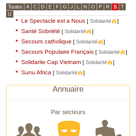
Toutes
A
C
D
E
F
G
J
L
N
O
P
R
S
T
U
Le Spectacle est a Nous
[
Solidarité
]
Santé Sobriété
[
Solidarité
]
Secours catholique
[
Solidarité
]
Secours Populaire Français
[
Solidarité
]
Solidarite Cap Vietnam
[
Solidarité
]
Sunu Africa
[
Solidarité
]
Annuaire
Par secteurs