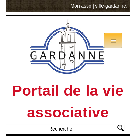
Mon asso
|
ville-gardanne.fr
Annuaire
Actualités
Asso mode d’emploi
Portail de la vie
MVA
associative