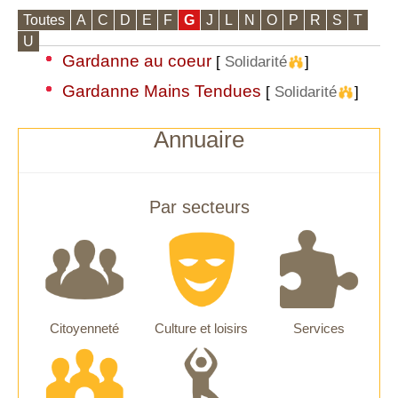
Toutes
A
C
D
E
F
G
J
L
N
O
P
R
S
T
U
Gardanne au coeur
[
Solidarité
]
Gardanne Mains Tendues
[
Solidarité
]
Annuaire
Par secteurs
Citoyenneté
Culture et loisirs
Services