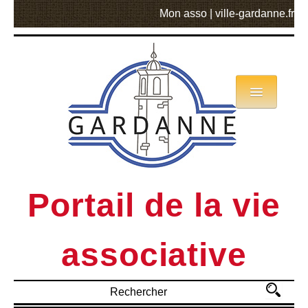
Mon asso
|
ville-gardanne.fr
Annuaire
Actualités
Asso mode d’emploi
Portail de la vie
MVA
associative