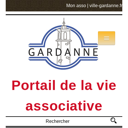
Mon asso
|
ville-gardanne.fr
Annuaire
Actualités
Asso mode d’emploi
Portail de la vie
MVA
associative