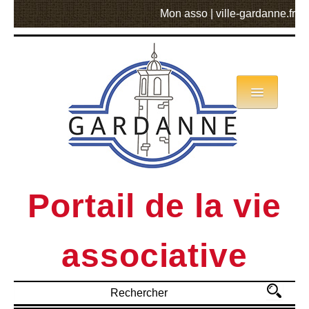
Mon asso
|
ville-gardanne.fr
Annuaire
Actualités
Asso mode d’emploi
Portail de la vie
MVA
associative